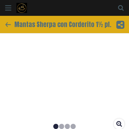
Mantas Sherpa con Corderito 1½ pl.
Inicio
Información
Ubicación
Sitio web
Instagram