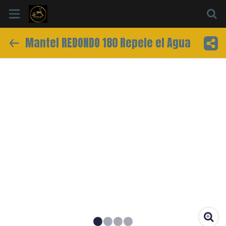
Mantel REDONDO 180 Repele el Agua
Inicio
Información
Ubicación
Sitio web
Instagram