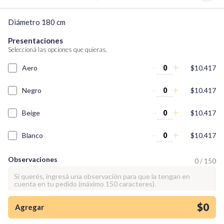
Diámetro 180 cm
Presentaciones
Seleccioná las opciones que quieras.
Aero
$10.417
Negro
$10.417
Beige
$10.417
Blanco
$10.417
Observaciones
0 / 150
¡Quiero una
tienda así para mi
emprendimiento!
$0
Agregar