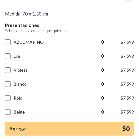
Medida  70 x 1.30 cm
Presentaciones
Seleccioná las opciones que quieras.
AZUL MARINO
$7.599
Lila
$7.599
Violeta
$7.599
Blanco
$7.599
Rojo
$7.599
Beige
$7.599
¡Quiero una
tienda así para mi
Celeste
$7.599
emprendimiento!
$0
Agregar