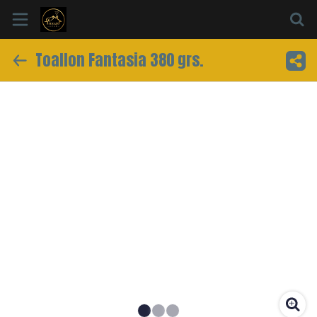
Toallon Fantasia 380 grs.
Inicio
Información
Ubicación
Sitio web
Instagram