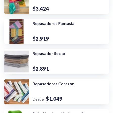
$3.424
Repasadores Fantasia
$2.919
Repasador Seclar
$2.891
Repasadores Corazon
¡Quiero una
tienda así para mi
$1.049
Desde
emprendimiento!