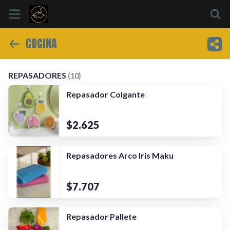
COCINA
Inicio
REPASADORES
MANOPLAS
PAÑOS ABSORBENT
Información
REPASADORES
(10)
Repasador Colgante
Ubicación
Sitio web
$2.625
Instagram
Repasadores Arco Iris Maku
$7.707
Repasador Pallete